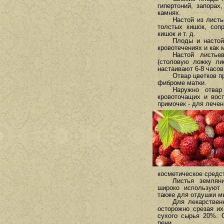
гипертоний, запорах
камнях.
Настой из листь
толстых кишок, соп
кишок и т. д.
Плоды и настой
кровотечениях и как 
Настой листье
(столовую ложку ли
настаивают 6-8 часов
Отвар цветков п
фиброме матки.
Наружно отвар
кровоточащих и вос
примочек - для лечен
косметическое средс
Листья землян
широко используют 
также для отдушки м
Для лекарствен
осторожно срезая и
сухого сырья 20%. 
печи.