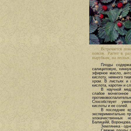
Встречается пов
поясов. Растет в р
вырубкам, на лесных 
Плоды содержа
салициловую, хинную
эфирное масло, ант
кислоту, немного ти
хром. В листьях и 
кислота, каротин и с
В научной мед
слабое мочегонное
противовоспалите
Способствует уме
кислоты и ее солей.
В последнее вр
экспериментально пр
злокачественных н
Балицкйй, Воронцова,
Земляника - одн
Свежие плоды п