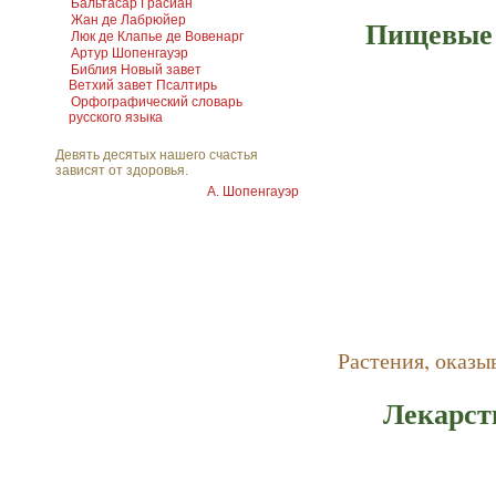
Бальтасар Грасиан
Пищевые 
Жан де Лабрюйер
Люк де Клапье де Вовенарг
Артур Шопенгауэр
Библия Новый завет
Ветхий завет Псалтирь
Орфографический словарь
русского языка
Девять десятых нашего счастья
зависят от здоровья.
А. Шопенгауэр
Растения, оказ
Лекарст