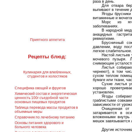
раза в день.
Для отвара бер
выпивают в течение д
Ягоды брусники
витаминные и мочего
Морс из яго
заболеваниях.
В народной мед
анацидных гастрит
ревматизме.
Приятного аппетита
Брусничный со
давлении, воду пос
легкое слабительное.
Настой листьев 
Рецепты блюд:
мочевого пузыря. 
снимающее усталост
Листья собираю
чернеют), в том чи
Кулинария для влюбленных,
сухом теплом помеще
студентов и холостяков
бумаге или ткани, ча
Сухие листья у
хорошо проветрив
Специфика овощей и фруктов
установлен.
Химический состав и энергетическая
Ягоды собираю
ценность 100г съедобной части
граблистыми совкам
основных пищевых продуктов
зависимости от урожая
Таблица перевода массы продуктов в
Очищенная от 
объемные меры
затаривается в ос
вложенными внутрь 
Справочник по лечебному питанию
мешок завязывается 
Основы питания здорового и
больного человека
Другие источник