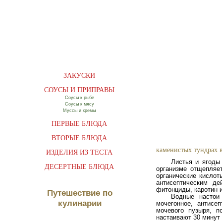
ЗАКУСКИ
СОУСЫ И ПРИПРАВЫ
Соусы к рыбе
Соусы к мясу
Муссы и кремы
ПЕРВЫЕ БЛЮДА
ВТОРЫЕ БЛЮДА
каменистых тундрах в
ИЗДЕЛИЯ ИЗ ТЕСТА
Листья и ягоды
ДЕСЕРТНЫЕ БЛЮДА
организме отщепляе
органические кисло
антисептическим де
фитонциды, каротин 
Путешествие по
Водные настои
кулинарии
мочегонное, антисе
мочевого пузыря, п
настаивают 30 минут 