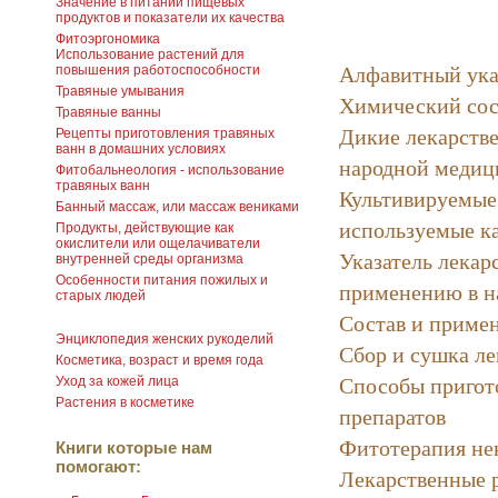
Значение в питании пищевых
продуктов и показатели их качества
Фитоэргономика
Использование растений для
Алфавитный ука
повышения работоспособности
Травяные умывания
Химический сос
Травяные ванны
Дикие лекарстве
Рецепты приготовления травяных
ванн в домашних условиях
народной медиц
Фитобальнеология - использование
травяных ванн
Культивируемые
Банный массаж, или массаж вениками
используемые к
Продукты, действующие как
окислители или ощелачиватели
Указатель лекар
внутренней среды организма
Особенности питания пожилых и
применению в н
старых людей
Состав и примен
Энциклопедия женских рукоделий
Сбор и сушка ле
Косметика, возраст и время года
Способы пригот
Уход за кожей лица
Растения в косметике
препаратов
Фитотерапия не
Книги которые нам
помогают:
Лекарственные 