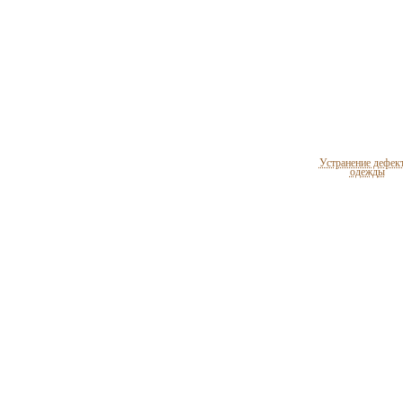
Устранение дефек
одежды
Целебные свойст
пищевых растен