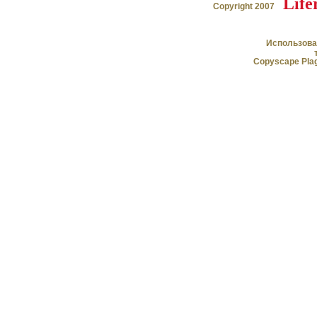
Life
Copyright 2007
Косметика, возраст и
года
Использова
Copyscape Plag
Фитоэргономик