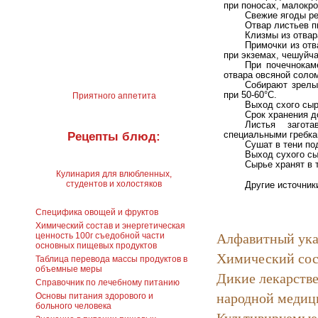
при поносах, малокр
Свежие ягоды ре
Отвар листьев п
Клизмы из отвар
Примочки из отв
при экземах, чешуйч
При почечнокам
отвара овсяной соло
Собирают зрелы
при 50-60°С.
Приятного аппетита
Выход схого сы
Срок хранения до
Листья загот
специальными гребка
Рецепты блюд:
Сушат в тени по
Выход сухого с
Сырье хранят в 
Кулинария для влюбленных,
студентов и холостяков
Другие источник
Специфика овощей и фруктов
Химический состав и энергетическая
Алфавитный ука
ценность 100г съедобной части
основных пищевых продуктов
Химический сос
Таблица перевода массы продуктов в
объемные меры
Дикие лекарстве
Справочник по лечебному питанию
народной медиц
Основы питания здорового и
больного человека
Культивируемые