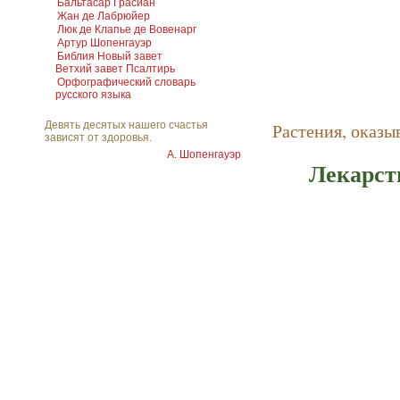
Бальтасар Грасиан
Жан де Лабрюйер
Люк де Клапье де Вовенарг
Артур Шопенгауэр
Библия Новый завет
Ветхий завет Псалтирь
Орфографический словарь
русского языка
Растения, оказ
Девять десятых нашего счастья
зависят от здоровья.
А. Шопенгауэр
Лекарст