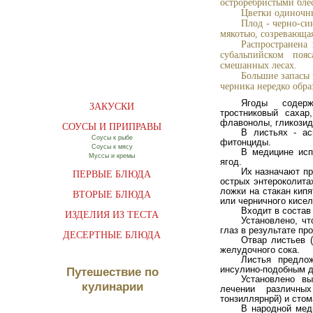
остроребристыми бле
Цветки одиночны
Плод - черно-си
мякотью, созревающая
Распространена
субальпийском поя
смешанных лесах.
Большие запасы 
черника нередко обра
Ягоды содерж
ЗАКУСКИ
тростниковый сахар
флавонолы, гликозид
СОУСЫ И ПРИПРАВЫ
В листьях - ас
Соусы к рыбе
фитонциды.
Соусы к мясу
В медицине исп
Муссы и кремы
ягод.
Их назначают пр
ПЕРВЫЕ БЛЮДА
острых энтероколитах
ложки на стакан кипя
ВТОРЫЕ БЛЮДА
или черничного кисел
Входит в состав
ИЗДЕЛИЯ ИЗ ТЕСТА
Установлено, ч
глаз в результате пр
ДЕСЕРТНЫЕ БЛЮДА
Отвар листьев 
желудочного сока.
Листья предло
инсулино-подобным д
Путешествие по
Установлено вы
кулинарии
лечении различны
тонзиллярнрй) и стом
В народной мед