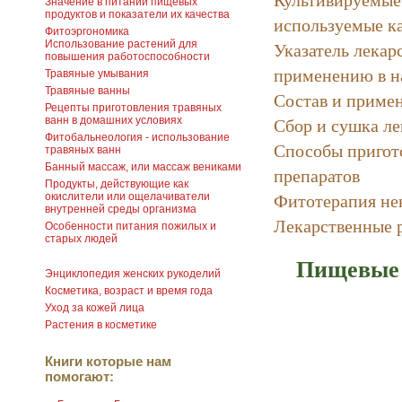
Значение в питании пищевых
продуктов и показатели их качества
используемые к
Фитоэргономика
Указатель лекар
Использование растений для
повышения работоспособности
применению в н
Травяные умывания
Травяные ванны
Состав и примен
Рецепты приготовления травяных
Сбор и сушка ле
ванн в домашних условиях
Фитобальнеология - использование
Способы пригот
травяных ванн
Банный массаж, или массаж вениками
препаратов
Продукты, действующие как
Фитотерапия не
окислители или ощелачиватели
внутренней среды организма
Лекарственные 
Особенности питания пожилых и
старых людей
Пищевые 
Энциклопедия женских рукоделий
Косметика, возраст и время года
Уход за кожей лица
Растения в косметике
Книги которые нам
помогают: