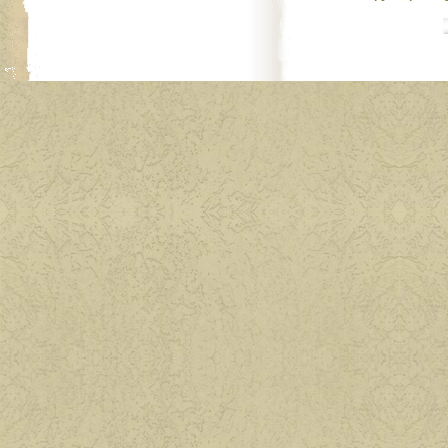
Фитоэргономик
Приятного аппети