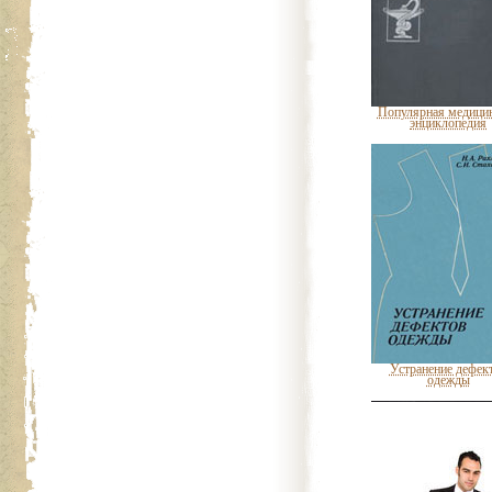
Популярная медици
энциклопедия
Устранение дефек
одежды