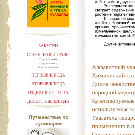
действием, и другие 
Эксперименталь
снижает содержание 
растение перспектив
В народной мед
диабета, болезней по
органах, хроническом
измельченной шелух
мелкими глотками). 
Другие источник
ЗАКУСКИ
СОУСЫ И ПРИПРАВЫ
Соусы к рыбе
Соусы к мясу
Алфавитный ука
Муссы и кремы
Химический сос
ПЕРВЫЕ БЛЮДА
Дикие лекарстве
ВТОРЫЕ БЛЮДА
народной медиц
ИЗДЕЛИЯ ИЗ ТЕСТА
Культивируемые
ДЕСЕРТНЫЕ БЛЮДА
используемые к
Указатель лекар
Путешествие по
кулинарии
применению в н
Состав и примен