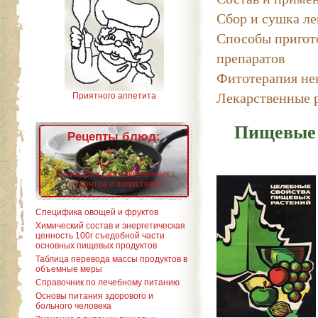
Сбор и сушка ле
Способы пригот
препаратов
Фитотерапия не
Лекарственные 
Приятного аппетита
Пищевые 
Рецепты блюд:
Кулинария для влюбленных,
студентов и холостяков
Специфика овощей и фруктов
Химический состав и энергетическая
ценность 100г съедобной части
основных пищевых продуктов
Таблица перевода массы продуктов в
объемные меры
Справочник по лечебному питанию
Основы питания здорового и
больного человека