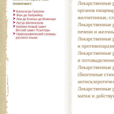
Лекарственные 
помогают:
органов пищева
Бальтасар Грасиан
желчегонные, сл
Жан де Лабрюйер
Люк де Клапье де Вовенарг
Лекарственные 
Артур Шопенгауэр
Библия Новый завет
печени и желчн
Ветхий завет Псалтирь
Орфографический словарь
Лекарственные 
русского языка
и противопараз
Лекарственные 
и потовыделени
Лекарственные 
(биогенные сти
антисклеротичес
Лекарственные 
матки и действу