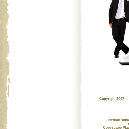
Целебные свойст
пищевых растен
Copyright 2007
Косметика, возраст и
года
Использова
Copyscape Plag