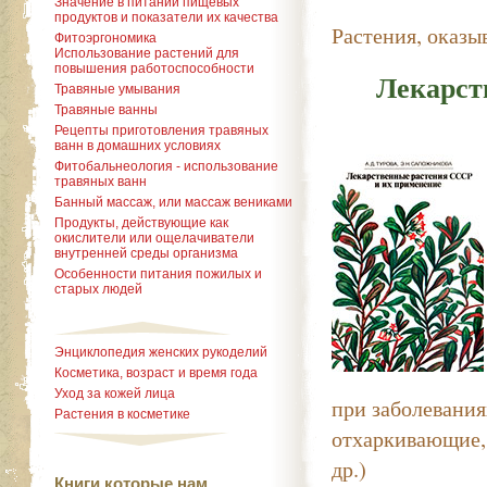
Значение в питании пищевых
продуктов и показатели их качества
Растения, оказ
Фитоэргономика
Использование растений для
повышения работоспособности
Лекарст
Травяные умывания
Травяные ванны
Рецепты приготовления травяных
ванн в домашних условиях
Фитобальнеология - использование
травяных ванн
Банный массаж, или массаж вениками
Продукты, действующие как
окислители или ощелачиватели
внутренней среды организма
Особенности питания пожилых и
старых людей
Энциклопедия женских рукоделий
Косметика, возраст и время года
Уход за кожей лица
при заболевания
Растения в косметике
отхаркивающие,
др.)
Книги которые нам