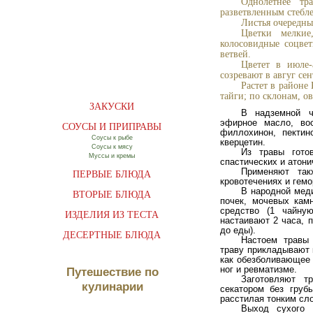
Однолетнее тр
разветвленным стебле
Листья очередны
Цветки мелкие
колосовидные соцвет
ветвей.
Цветет в июле-
созревают в авгуг сен
Растет в районе
тайги; по склонам, ов
ЗАКУСКИ
В надземной ч
эфирное масло, вос
СОУСЫ И ПРИПРАВЫ
филлохинон, пектин
Соусы к рыбе
кверцетин.
Соусы к мясу
Из травы гото
Муссы и кремы
спастических и атони
Применяют так
ПЕРВЫЕ БЛЮДА
кровотечениях и гемо
В народной меди
ВТОРЫЕ БЛЮДА
почек, мочевых кам
средство (1 чайну
ИЗДЕЛИЯ ИЗ ТЕСТА
настаивают 2 часа, 
до еды).
ДЕСЕРТНЫЕ БЛЮДА
Настоем травы 
траву прикладывают 
как обезболивающее 
ног и ревматизме.
Путешествие по
Заготовляют т
кулинарии
секатором без груб
расстилая тонким сло
Выход сухого 