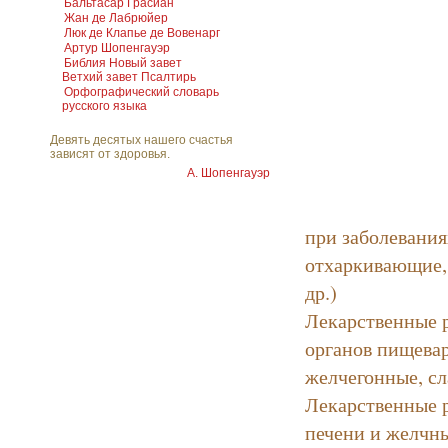
Бальтасар Грасиан
Жан де Лабрюйер
Люк де Клапье де Вовенарг
Артур Шопенгауэр
Библия Новый завет
Ветхий завет Псалтирь
Орфографический словарь
русского языка
Девять десятых нашего счастья
зависят от здоровья.
А. Шопенгауэр
при заболевания
отхаркивающие,
др.)
Лекарственные 
органов пищева
желчегонные, сл
Лекарственные 
печени и желчн