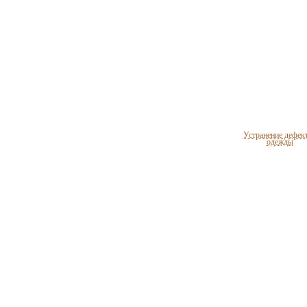
Устранение дефек
одежды
Целебные свойст
пищевых растен