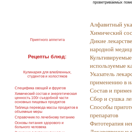
проветриваемых пом
Алфавитный ука
Химический сос
Дикие лекарстве
Приятного аппетита
народной медиц
Культивируемые
Рецепты блюд:
используемые к
Указатель лекар
Кулинария для влюбленных,
студентов и холостяков
применению в н
Состав и примен
Специфика овощей и фруктов
Химический состав и энергетическая
Сбор и сушка ле
ценность 100г съедобной части
основных пищевых продуктов
Способы пригот
Таблица перевода массы продуктов в
объемные меры
препаратов
Справочник по лечебному питанию
Фитотерапия не
Основы питания здорового и
больного человека
Лекарственные 