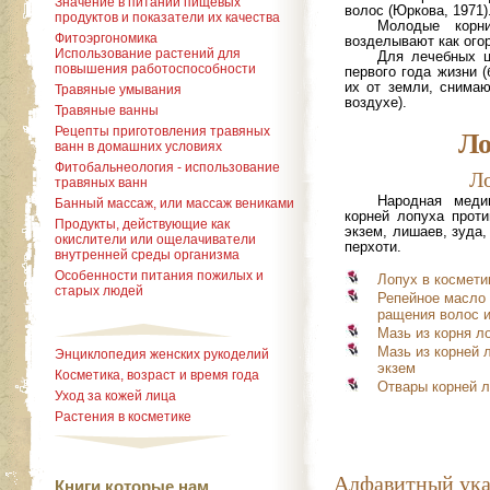
Значение в питании пищевых
волос (Юркова, 1971)
продуктов и показатели их качества
Молодые корн
Фитоэргономика
возделывают как огор
Использование растений для
Для лечебных ц
повышения работоспособности
первого года жизни (
их от земли, снимаю
Травяные умывания
воздухе).
Травяные ванны
Ло
Рецепты приготовления травяных
ванн в домашних условиях
Фитобальнеология - использование
Л
травяных ванн
Народная меди
Банный массаж, или массаж вениками
корней лопуха прот
Продукты, действующие как
экзем, лишаев, зуда,
окислители или ощелачиватели
перхоти.
внутренней среды организма
Особенности питания пожилых и
Лопух в космети
старых людей
Репейное масло 
ращения волос и
Мазь из корня л
Мазь из корней 
Энциклопедия женских рукоделий
экзем
Косметика, возраст и время года
Отвары корней л
Уход за кожей лица
Растения в косметике
Алфавитный ука
Книги которые нам