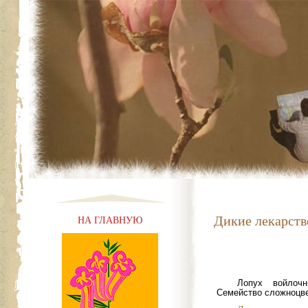
Дикие лекарств
НА ГЛАВНУЮ
Лопух войлочн
Семейство сложноцв