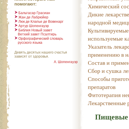
помогают:
Химический сос
Дикие лекарстве
Бальтасар Грасиан
Жан де Лабрюйер
народной медиц
Люк де Клапье де Вовенарг
Артур Шопенгауэр
Культивируемые
Библия Новый завет
Ветхий завет Псалтирь
используемые к
Орфографический словарь
русского языка
Указатель лекар
применению в н
Девять десятых нашего счастья
зависят от здоровья.
Состав и примен
А. Шопенгауэр
Сбор и сушка ле
Способы пригот
препаратов
Фитотерапия не
Лекарственные 
Пищевые 