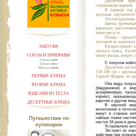
Двулетнее тра
стержневым корнем.
В первый год р
крупные, паутинисто-
Листья крупные,
Цветы трубчаты
корзинки, расположен
июле-августе.
Плоды - продолг
летучкой из коротких
ЗАКУСКИ
Распространен в
лесного пояса, Расте
СОУСЫ И ПРИПРАВЫ
около жилья, вокруг 
Соусы к рыбе
С лопухом войл
Соусы к мясу
Двулетнее расте
Муссы и кремы
150-180 см с крупн
ПЕРВЫЕ БЛЮДА
Горной Шории, по дол
ВТОРЫЕ БЛЮДА
Оба вида лопух
(бардановое) и жи
аскорбиновую, паль
ИЗДЕЛИЯ ИЗ ТЕСТА
корнях), оказывающ
каротин и другие вещ
ДЕСЕРТНЫЕ БЛЮДА
В научной мед
мочегонное и потогон
минут в стакане кип
Путешествие по
чайные ложки настоят
настоя 34 раза в день
кулинарии
Установлено ант
Экстракт из кор
действие при злокач