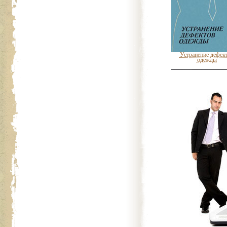
Устранение дефек
одежды
Целебные свойст
пищевых растен