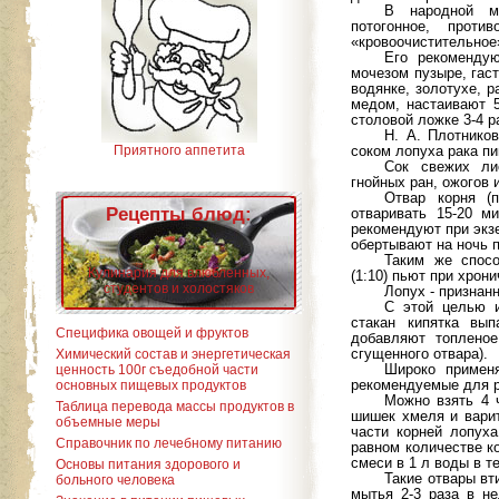
В народной ме
потогонное, проти
«кровоочистительное
Его рекомендую
мочезом пузыре, гаст
водянке, золотухе, р
медом, настаивают 
столовой ложке 3-4 ра
Н. А. Плотнико
соком лопуха рака п
Приятного аппетита
Сок свежих ли
гнойных ран, ожогов и
Отвар корня (
Рецепты блюд:
отваривать 15-20 м
рекомендуют при экзе
обертывают на ночь п
Таким же спос
Кулинария для влюбленных,
(1:10) пьют при хрони
студентов и холостяков
Лопух - признан
С этой целью и
стакан кипятка вы
Специфика овощей и фруктов
добавляют топлено
сгущенного отвара).
Химический состав и энергетическая
Широко примен
ценность 100г съедобной части
рекомендуемые для 
основных пищевых продуктов
Можно взять 4 
Таблица перевода массы продуктов в
шишек хмеля и варит
объемные меры
части корней лопух
Справочник по лечебному питанию
равном количестве к
смеси в 1 л воды в т
Основы питания здорового и
Такие отвары вт
больного человека
мытья 2-3 раза в н