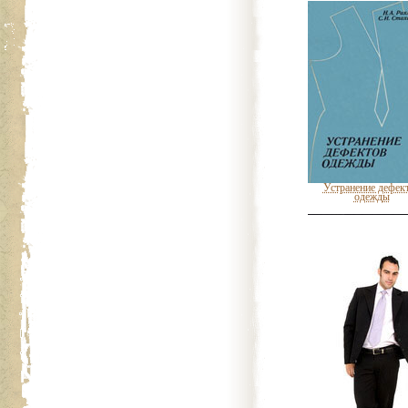
Устранение дефек
одежды
Целебные свойст