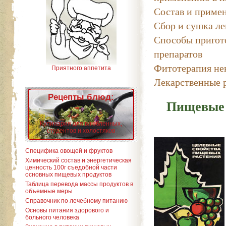
Состав и примен
Сбор и сушка ле
Способы пригот
препаратов
Фитотерапия не
Приятного аппетита
Лекарственные 
Рецепты блюд:
Пищевые 
Кулинария для влюбленных,
студентов и холостяков
Специфика овощей и фруктов
Химический состав и энергетическая
ценность 100г съедобной части
основных пищевых продуктов
Таблица перевода массы продуктов в
объемные меры
Справочник по лечебному питанию
Основы питания здорового и
больного человека