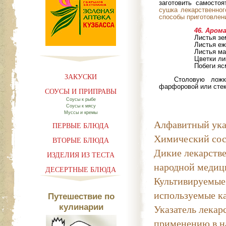
заготовить самосто
сушка лекарственног
способы приготовлен
46. Аром
Листья зе
Листья еж
Листья ма
Цветки ли
Побеги яс
ЗАКУСКИ
Столовую ложк
фарфоровой или стек
СОУСЫ И ПРИПРАВЫ
Соусы к рыбе
Соусы к мясу
Муссы и кремы
Алфавитный ука
ПЕРВЫЕ БЛЮДА
Химический сос
ВТОРЫЕ БЛЮДА
Дикие лекарстве
ИЗДЕЛИЯ ИЗ ТЕСТА
народной медиц
ДЕСЕРТНЫЕ БЛЮДА
Культивируемые
используемые к
Путешествие по
Указатель лекар
кулинарии
применению в н