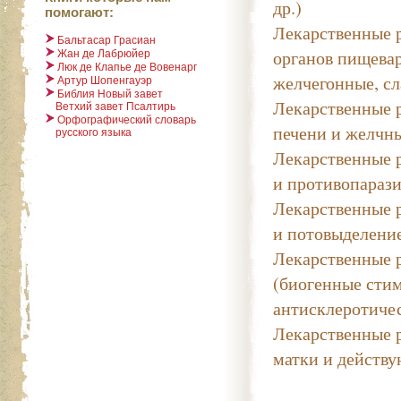
др.)
помогают:
Лекарственные 
Бальтасар Грасиан
органов пищева
Жан де Лабрюйер
Люк де Клапье де Вовенарг
желчегонные, сл
Артур Шопенгауэр
Библия Новый завет
Лекарственные 
Ветхий завет Псалтирь
Орфографический словарь
печени и желчн
русского языка
Лекарственные 
и противопараз
Лекарственные 
и потовыделени
Лекарственные 
(биогенные сти
антисклеротичес
Лекарственные 
матки и действу