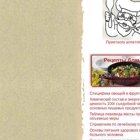
Приятного аппети
Рецепты блю
Кулинария для влюбле
студентов и холостя
Специфика овощей и фрукт
Химический состав и энерг
ценность 100г съедобной ч
основных пищевых продукт
Таблица перевода массы пр
объемные меры
Справочник по лечебному 
Основы питания здорового 
больного человека