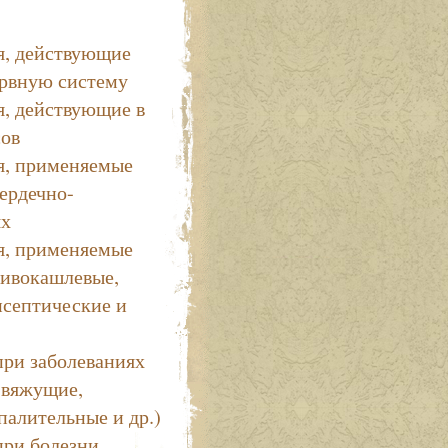
я, действующие
рвную систему
я, действующие в
сов
я, применяемые
ердечно-
ях
я, применяемые
тивокашлевые,
исептические и
при заболеваниях
 вяжущие,
палительные и др.)
при болезни