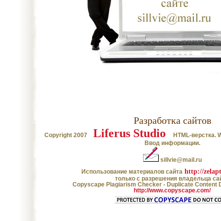
Целебные свойства
Цветущая косметика
П
пищевых растений
Разработка сайтов
Косметика, возраст и время
Уход за кожей лица
Liferus Studio
года
Copyright 2007
HTML-верстка. We
Ввод информации.
sillvie@mail.ru
http://zelapt
Использование материалов сайта
только с разрешения владельца са
Copyscape Plagiarism Checker - Duplicate Content 
http://www.copyscape.com/