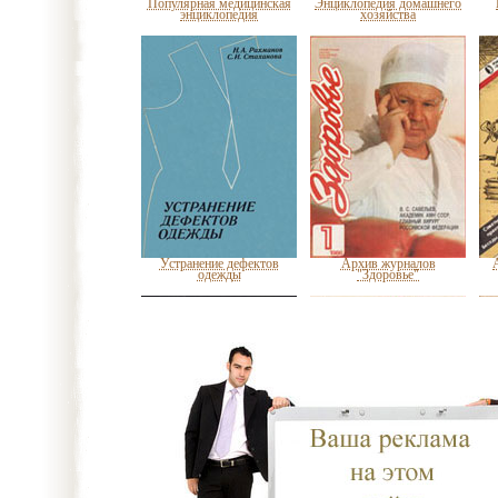
Популярная медицинская
Энциклопедия домашнего
энциклопедия
хозяйства
Устранение дефектов
Архив журналов
одежды
"Здоровье"