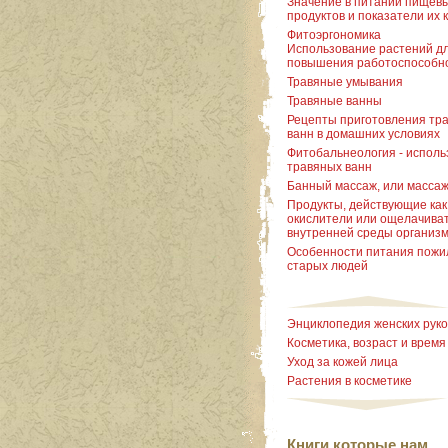
Значение в питании пищев
продуктов и показатели их 
Фитоэргономика
Использование растений д
повышения работоспособн
Травяные умывания
Травяные ванны
Рецепты приготовления тр
ванн в домашних условиях
Фитобальнеология - исполь
травяных ванн
Банный массаж, или масса
Продукты, действующие как
окислители или ощелачива
внутренней среды организ
Особенности питания пожи
старых людей
Энциклопедия женских рук
Косметика, возраст и время
Уход за кожей лица
Растения в косметике
Книги которые нам