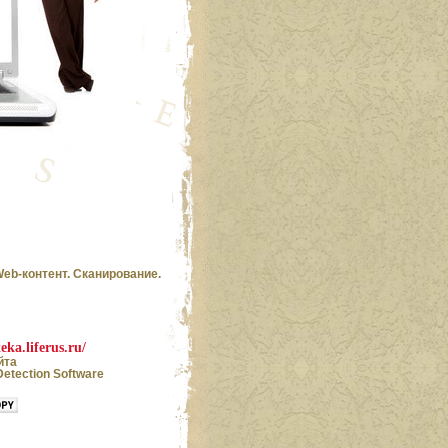
риложение к журналу
«Крестьянка»
Справочник по
лечебному питанию
b-контент. Сканирование.
eka.liferus.ru/
йта
Detection Software