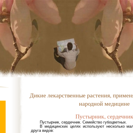
Дикие лекарственные растения, примен
народной медицине
Пустырник, сердечни
Пустырник, сердечник. Семейство губоцветных.
В медицинских целях используют несколько ма
друга видов: