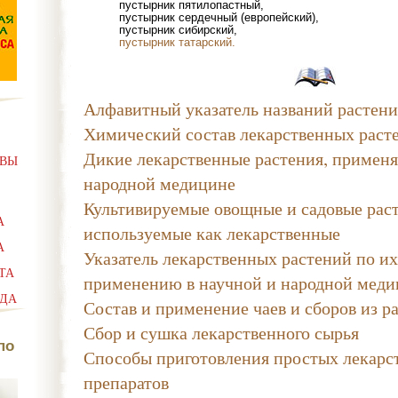
пустырник пятилопастный,
пустырник сердечный (европейский),
пустырник сибирский,
пустырник татарский.
Алфавитный указатель названий растен
Химический состав лекарственных раст
Дикие лекарственные растения, применя
АВЫ
народной медицине
Культивируемые овощные и садовые раст
А
используемые как лекарственные
А
Указатель лекарственных растений по и
ТА
применению в научной и народной меди
ЮДА
Состав и применение чаев и сборов из р
Сбор и сушка лекарственного сырья
по
Способы приготовления простых лекарс
препаратов