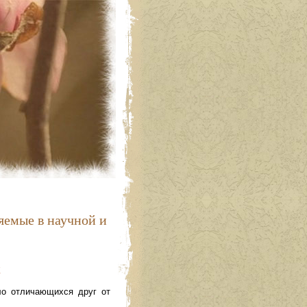
яемые в научной и
к
ло отличающихся друг от