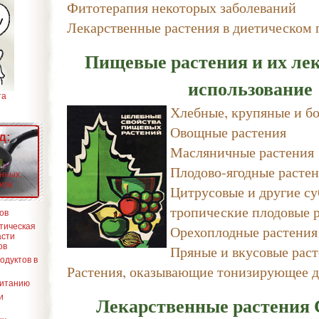
Фитотерапия некоторых заболеваний
Лекарственные растения в диетическом
Пищевые растения и их ле
использование
та
Хлебные, крупяные и б
Овощные растения
д:
Масляничные растения
Плодово-ягодные расте
нных,
ков
Цитрусовые и другие с
тропические плодовые 
ов
Орехоплодные растения
етическая
асти
Пряные и вкусовые рас
ов
одуктов в
Растения, оказывающие тонизирующее д
питанию
Лекарственные растения 
и