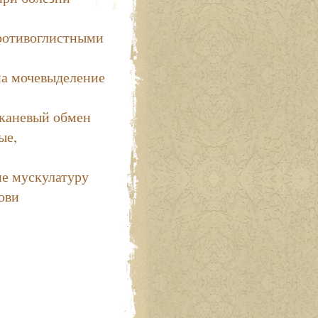
ротивоглистными
на мочевыделение
тканевый обмен
ые,
е мускулатуру
ови