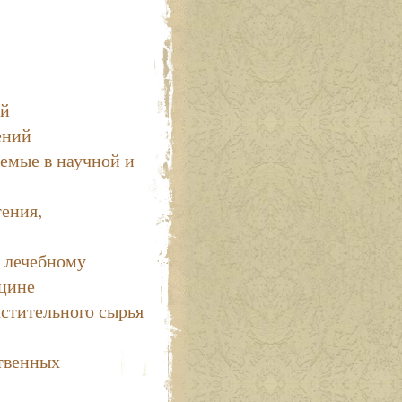
ий
ений
емые в научной и
ения,
х лечебному
цине
астительного сырья
твенных