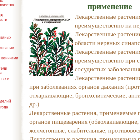
ых
применение
качества
Лекарственные растени
ля
ости
преимущественно на не
Лекарственные растени
авяных
области нервных синап
зование
Лекарственные растени
преимущественно при с
ж вениками
сосудистых заболевани
тели
ма
Лекарственные растени
лых и
при заболеваниях органов дыхания (про
отхаркивающие, бронхолитические, ант
оделий
др.)
 года
Лекарственные растения, применяемые 
органов пищеварения (обволакивающие,
желчегонные, слабительные, противовос
Лекарственные растения, применяемые 