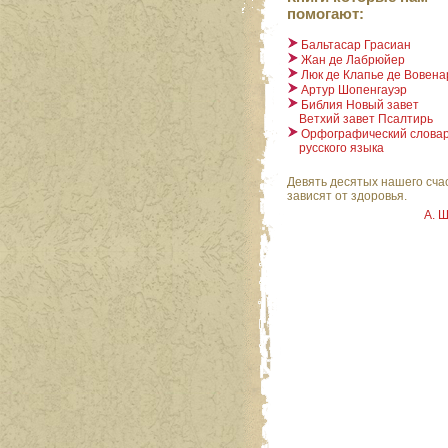
помогают:
Бальтасар Грасиан
Жан де Лабрюйер
Люк де Клапье де Вовена
Артур Шопенгауэр
Библия Новый завет
Ветхий завет Псалтирь
Орфографический слова
русского языка
Девять десятых нашего сча
зависят от здоровья.
А. 