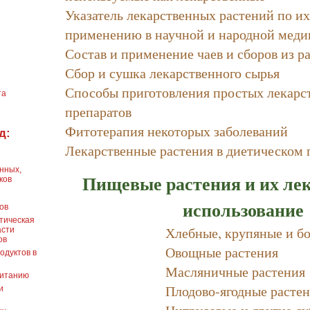
Указатель лекарственных растений по и
применению в научной и народной меди
Состав и применение чаев и сборов из р
Сбор и сушка лекарственного сырья
Способы приготовления простых лекарс
та
препаратов
Фитотерапия некоторых заболеваний
д:
Лекарственные растения в диетическом
нных,
Пищевые растения и их ле
ков
использование
ов
етическая
Хлебные, крупяные и б
асти
ов
Овощные растения
одуктов в
Масляничные растения
питанию
Плодово-ягодные расте
и
Цитрусовые и другие с