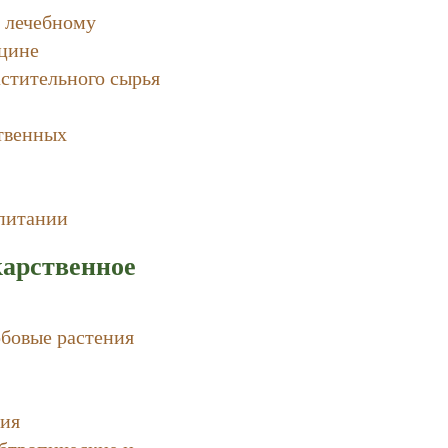
х лечебному
цине
астительного сырья
твенных
 питании
карственное
обовые растения
ния
убтропические и