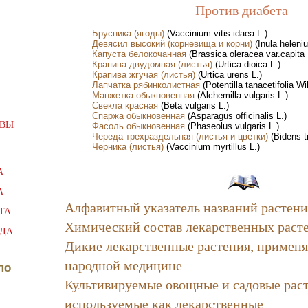
Против диабета
Брусника (ягоды)
(Vaccinium vitis idaea L.)
Девясил высокий (корневища и корни)
(Inula heleniu
Капуста белокочанная
(Brassica oleracea var.capita 
Крапива двудомная (листья)
(Urtica dioica L.)
Крапива жгучая (листья)
(Urtica urens L.)
Лапчатка рябинколистная
(Potentilla tanacetifolia Wil
Манжетка обыкновенная
(Alchemilla vulgaris L.)
Свекла красная
(Beta vulgaris L.)
Спаржа обыкновенная
(Asparagus officinalis L.)
АВЫ
Фасоль обыкновенная
(Phaseolus vulgaris L.)
Череда трехраздельная (листья и цветки)
(Bidens tr
Черника (листья)
(Vaccinium myrtillus L.)
А
А
Алфавитный указатель названий растен
ТА
Химический состав лекарственных раст
ЮДА
Дикие лекарственные растения, применя
народной медицине
по
Культивируемые овощные и садовые раст
используемые как лекарственные