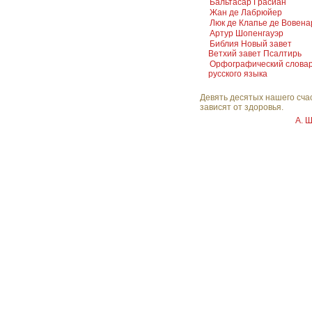
Бальтасар Грасиан
Жан де Лабрюйер
Люк де Клапье де Вовена
Артур Шопенгауэр
Библия Новый завет
Ветхий завет Псалтирь
Орфографический слова
русского языка
Девять десятых нашего сча
зависят от здоровья.
А. 