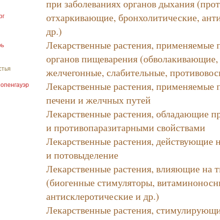
при заболеваниях органов дыхания (про
отхаркивающие, бронхолитические, ант
рг
др.)
Лекарственные растения, применяемые 
рь
органов пищеварения (обволакивающие,
желчегонные, слабительные, противовос
стья
Лекарственные растения, применяемые 
Шопенгауэр
печени и желчных путей
Лекарственные растения, обладающие п
и противопаразитарными свойствами
Лекарственные растения, действующие 
и потовыделение
Лекарственные растения, влияющие на 
(биогенные стимуляторы, витаминоносн
антисклеротические и др.)
Лекарственные растения, стимулирующи