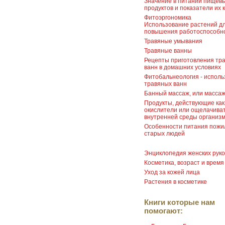
Значение в питании пищев
продуктов и показатели их 
Фитоэргономика
Использование растений д
повышения работоспособн
Травяные умывания
Травяные ванны
Рецепты приготовления тр
ванн в домашних условиях
Фитобальнеология - исполь
травяных ванн
Банный массаж, или масса
Продукты, действующие как
окислители или ощелачива
внутренней среды организ
Особенности питания пожи
старых людей
Энциклопедия женских рук
Косметика, возраст и время
Уход за кожей лица
Растения в косметике
Книги которые нам
помогают: