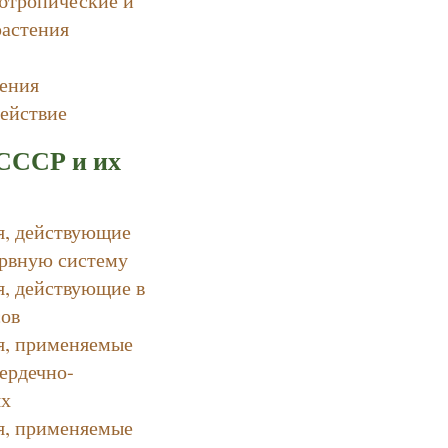
растения
тения
ействие
СССР и их
я, действующие
рвную систему
я, действующие в
сов
я, применяемые
ердечно-
ях
я, применяемые