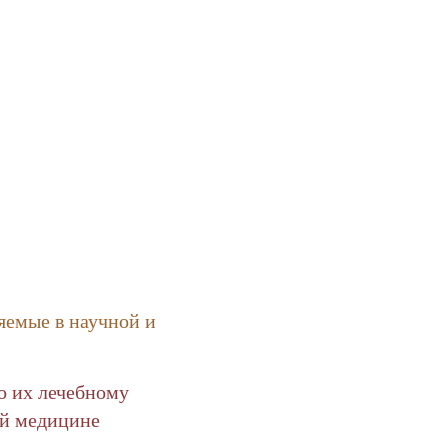
яемые в научной и
о их лечебному
ой медицине