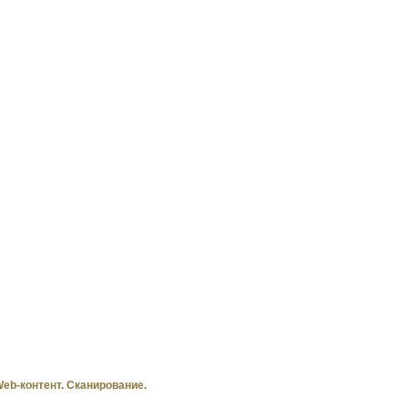
риложение к журналу
«Крестьянка»
b-контент. Сканирование.
Справочник по
лечебному питанию