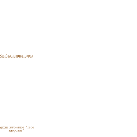
Кройка и пошив дома
Архив журналов "Твоё
здоровье"