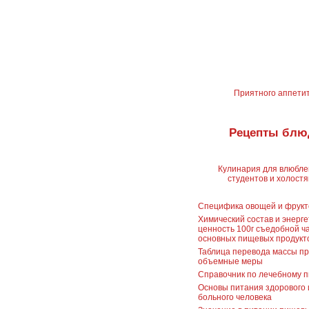
Приятного аппети
Рецепты блю
Кулинария для влюбле
студентов и холостя
Специфика овощей и фрукт
Химический состав и энерг
ценность 100г съедобной ч
основных пищевых продукт
Таблица перевода массы пр
объемные меры
Справочник по лечебному 
Основы питания здорового 
больного человека