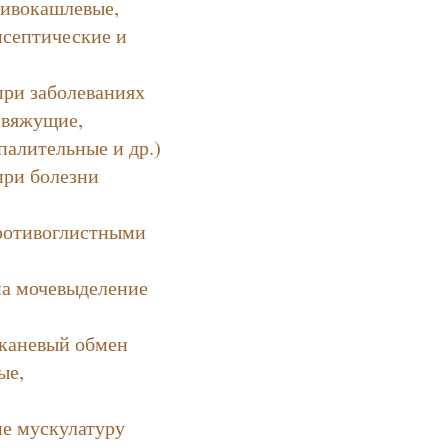
тивокашлевые,
исептические и
при заболеваниях
 вяжущие,
палительные и др.)
при болезни
ротивоглистными
на мочевыделение
тканевый обмен
ые,
е мускулатуру