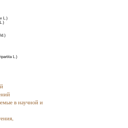
v L.)
L.)
ld.)
ipartita L.)
ий
ений
емые в научной и
ения,