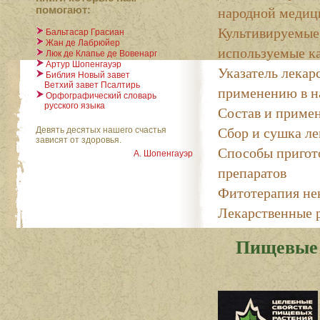
народной медиц
помогают:
Культивируемые
Бальтасар Грасиан
Жан де Лабрюйер
используемые к
Люк де Клапье де Вовенарг
Артур Шопенгауэр
Указатель лекар
Библия Новый завет
Ветхий завет Псалтирь
применению в н
Орфографический словарь
русского языка
Состав и примен
Сбор и сушка ле
Девять десятых нашего счастья
зависят от здоровья.
Способы пригот
А. Шопенгауэр
препаратов
Фитотерапия не
Лекарственные 
Пищевые 