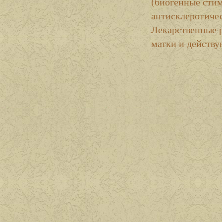
(биогенные сти
антисклеротичес
Лекарственные 
матки и действу