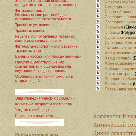
Значение в питании пищевых
Синюха голубая
продуктов и показатели их качества
Смородина крас
Фитоэргономика
Сосна обыкнове
Использование растений для
Соссюрея спорн
повышения работоспособности
Соссюрея широк
Травяные умывания
Спорынья
(Clavic
Травяные ванны
Спорыш
(Polygon
Рецепты приготовления травяных
Сусак зонтичный
ванн в домашних условиях
Сушеница болот
Фитобальнеология - использование
Тысячелистник 
травяных ванн
Хвощ зимующий
Банный массаж, или массаж вениками
Хвощ полевой
(E
Продукты, действующие как
Хрен обыкновен
окислители или ощелачиватели
Чабрец ползучи
внутренней среды организма
Чихотная трава
(
Особенности питания пожилых и
Эспарцет сибирс
старых людей
Яснотка белая
(L
Ястребинка зонт
Энциклопедия женских рукоделий
Косметика, возраст и время года
Уход за кожей лица
Алфавитный ука
Растения в косметике
Химический сос
Дикие лекарстве
Книги которые нам