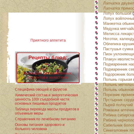
Лапчатка двувил
Лапчатка прямо
Лопух большой
(
Лопух войлочны
Манжетка обыкн
Медунка мягчай
Мелисса лекарс
Ноготки, календ
Приятного аппетита
Облепиха круши
Пастушья сумка
Пион уклоняющи
Рецепты блюд:
Плакун иволист
Подмаренник на
Подмаренник се
Кулинария для влюбленных,
Подорожник бол
студентов и холостяков
Полынь горькая
(
Полынь метельч
Полынь обыкнов
Специфика овощей и фруктов
Порезник проме
Химический состав и энергетическая
ценность 100г съедобной части
Пустырник серде
основных пищевых продуктов
Пырей ползучий
Таблица перевода массы продуктов в
Ромашка аптечн
объемные меры
Рябина сибирск
Справочник по лечебному питанию
Рябина чернопл
Основы питания здорового и
Сабельник боло
больного человека
Синеголовник п