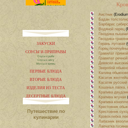
Кров
Аистник
(Erodium
Бадан толстоли
Барбарис сибир
Водяной перец
(
Гвоздика пышна
Гвоздика-травян
ЗАКУСКИ
Герань луговая
(
Горец почечуйн
СОУСЫ И ПРИПРАВЫ
Гравилат прямой
Соусы к рыбе
Гравилат речной
Соусы к мясу
Девясил высоки
Муссы и кремы
Зверобой обыкн
ПЕРВЫЕ БЛЮДА
Калина обыкнове
Касатик желтей
ВТОРЫЕ БЛЮДА
Касатик русский
ИЗДЕЛИЯ ИЗ ТЕСТА
Кошачья лапка, 
Крапива двудом
ДЕСЕРТНЫЕ БЛЮДА
Крапива жгучая
(
Крапива конопл
Крестовник обы
Путешествие по
Крестовник сух
Кровохлебка ле
кулинарии
Лабазник вязол
Лапчатка гусина