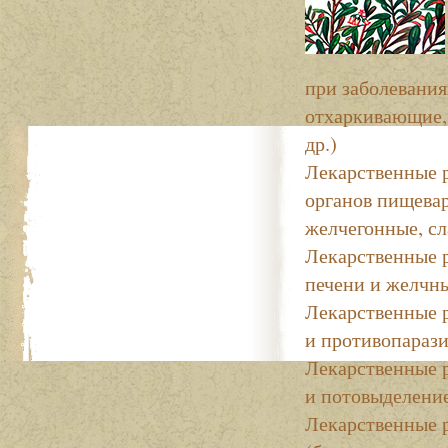
при заболевания
отхаркивающие,
др.)
Лекарственные 
органов пищева
желчегонные, сл
Лекарственные 
печени и желчн
Лекарственные 
и противопараз
Лекарственные 
и потовыделени
Лекарственные 